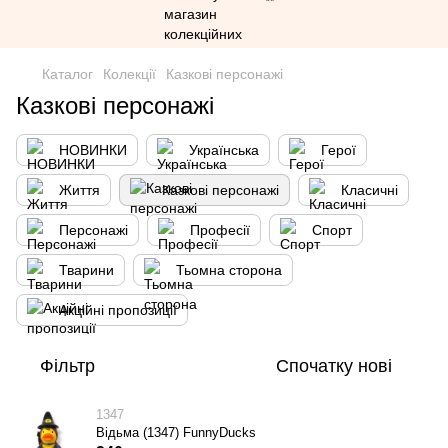
Каталог
Колекції
Казкові персонажі
Казкові персонажі
НОВИНКИ
Українська
Герої
Життя
Казкові персонажі
Класичні
Персонажі
Професії
Спорт
Тварини
Тьомна сторона
Акційні пропозиції
Фільтр
Спочатку нові
1347
Відьма (1347) FunnyDucks