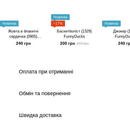
Новинка
Новинка
−17%
Новинка
Жовта в блакитні
Баскетболіст (1329)
Джокер (
сердечка (0905)
FunnyDucks
FunnyDu
FunnyDucks
240 грн
200 грн
240 г
240 грн
Оплата при отриманні
Обмін та повернення
Швидка доставка