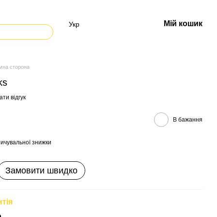
Мій кошик
Укр
мна сторона
ks
ти відгук
В бажання
ичувальної знижки
Замовити швидко
нтія
р