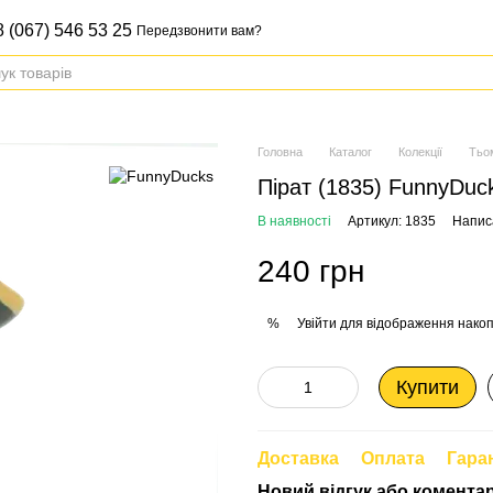
 (067) 546 53 25
Передзвонити вам?
Головна
Каталог
Колекції
Тьо
Пірат (1835) FunnyDuc
В наявності
Артикул: 1835
Написа
240 грн
Увійти
для відображення накоп
%
Купити
Доставка
Оплата
Гара
Новий відгук або комента