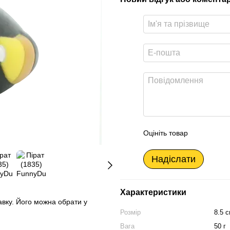
Оцініть товар
Надіслати
Характеристики
авку. Його можна обрати у
Розмір
8.5 с
Вага
50 г