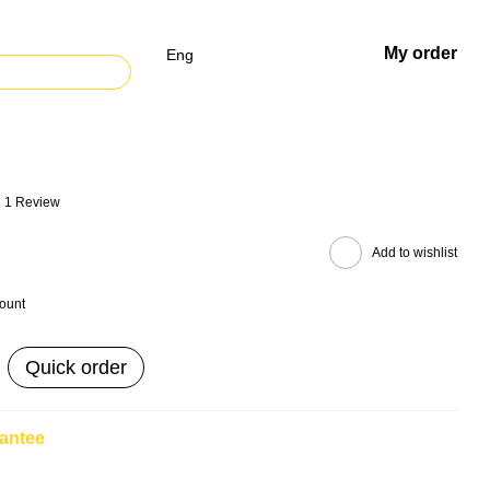
My order
Eng
1 Review
Add to wishlist
count
Quick order
antee