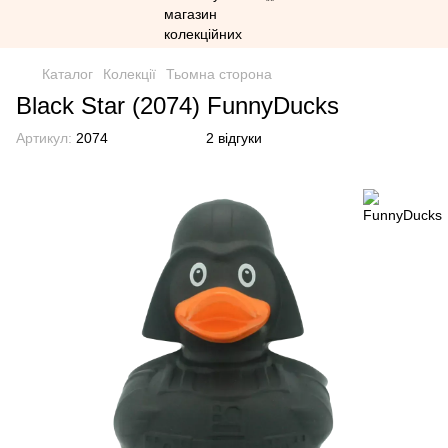
Каталог
Колекції
Тьомна сторона
Black Star (2074) FunnyDucks
Артикул:
2074
2 відгуки